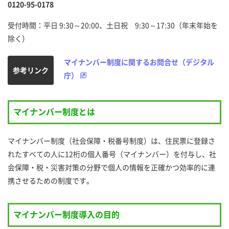
な
0120-95-0178
ど)
受付時間：平日 9:30～20:00、土日祝 9:30～17:30（年末年始を
健
除く）
保
の
マイナンバー制度に関するお問合せ（デジタル
給
参考リンク
付
庁）
(医
療
費
マイナンバー制度とは
関
係)
マイナンバー制度（社会保障・税番号制度）は、住民票に登録さ
保
れたすべての人に12桁の個人番号（マイナンバー）を付与し、社
険
会保障・税・災害対策の分野で個人の情報を正確かつ効率的に連
証
関
携させるための制度です。
係
マイナンバー制度導入の目的
申
請