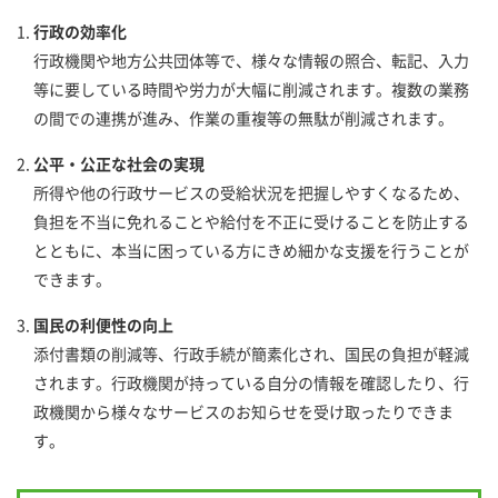
書
類
行政の効率化
一
行政機関や地方公共団体等で、様々な情報の照合、転記、入力
覧
等に要している時間や労力が大幅に削減されます。複数の業務
の間での連携が進み、作業の重複等の無駄が削減されます。
各
種
公平・公正な社会の実現
手
続
所得や他の行政サービスの受給状況を把握しやすくなるため、
き
負担を不当に免れることや給付を不正に受けることを防止する
とともに、本当に困っている方にきめ細かな支援を行うことが
よ
できます。
く
あ
国民の利便性の向上
る
質
添付書類の削減等、行政手続が簡素化され、国民の負担が軽減
問
されます。行政機関が持っている自分の情報を確認したり、行
政機関から様々なサービスのお知らせを受け取ったりできま
健保案
す。
内