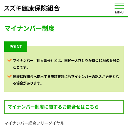
MENU
マイナンバー制度
健
POINT
保
の
し
マイナンバー（個人番号）とは、国民一人ひとりが持つ12桁の番号の
く
ことです。
み
健康保険組合へ提出する申請書類にもマイナンバーの記入が必要とな
る場合があります。
保
健
事
業
マイナンバー制度に関するお問合せはこちら
(各
種
健
マイナンバー総合フリーダイヤル
診